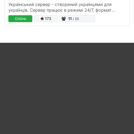
Український сервер - створений українцями для
українців. Сервер працює в режимі 24/7, формат
серверу більш PVE ніж PVP та має наступні
Online
173
11
/ 20
налаштування: Складність гри: 5…