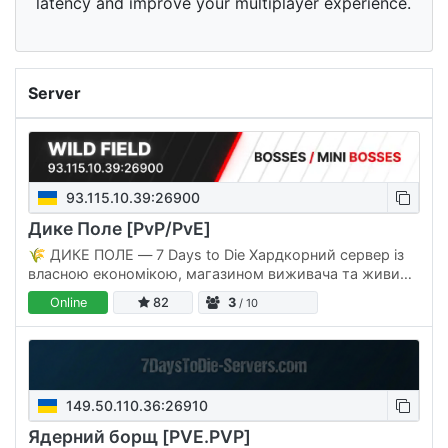
latency and improve your multiplayer experience.
Server
93.115.10.39:26900
Дике Поле [PvP/PvE]
🌾 ДИКЕ ПОЛЕ — 7 Days to Die Хардкорний сервер із
власною економікою, магазином виживача та живим
ком'юніті. IP: 93.115.10.39:26900 | 🌐 Сайт:
Online
82
3
/ 10
wildfield.shop | 💟Discord: 🌐…
149.50.110.36:26910
Ядерний борщ [PVE.PVP]