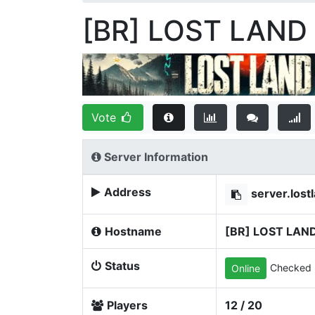
[BR] LOST LAND
Vote
Server Information
Address
server.los
Hostname
[BR] LOST LAN
Status
Checked 
Online
Players
12 / 20