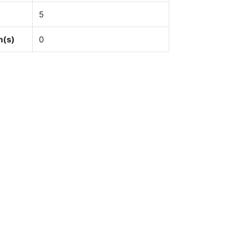
5
n(s)
0