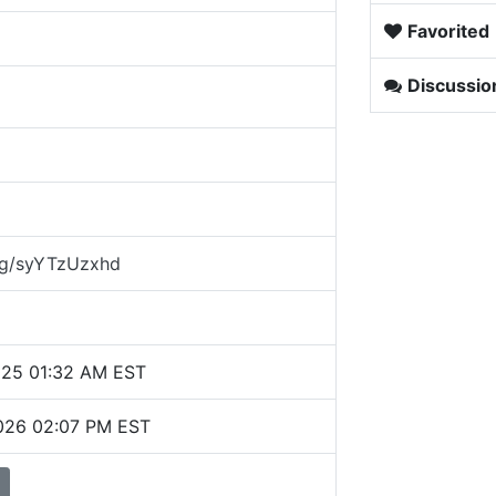
Favorited
Discussio
.gg/syYTzUzxhd
025 01:32 AM EST
2026 02:07 PM EST