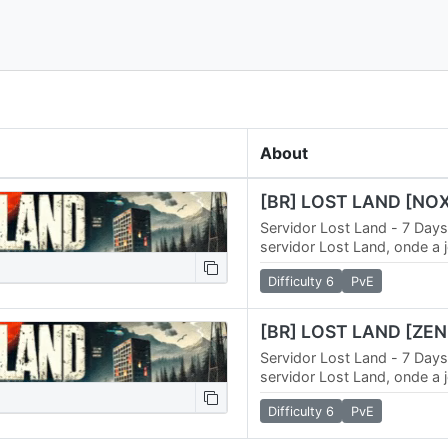
About
[BR] LOST LAND [NO
Servidor Lost Land - 7 Days
servidor Lost Land, onde a 
a novos patamares com uma
Difficulty 6
PvE
novos…
[BR] LOST LAND [ZEN
Servidor Lost Land - 7 Days
servidor Lost Land, onde a 
a novos patamares com uma
Difficulty 6
PvE
novos…