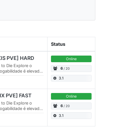
Status
XIS PVE] HARD
Online
 to Die Explore o
6
/ 20
jogabilidade é elevada
 série de melhorias e
3.1
IX PVE] FAST
Online
 to Die Explore o
6
/ 20
jogabilidade é elevada
 série de melhorias e
3.1