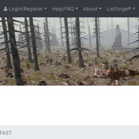
Login/Register
Help/FAQ
About
Listforge®
 FAST