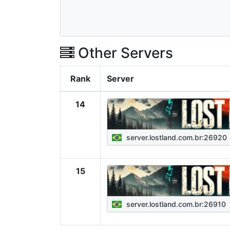
Other Servers
Rank
Server
14
server.lostland.com.br:26920
15
server.lostland.com.br:26910