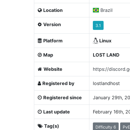
Location
Brazil
Version
3.1
Platform
Linux
Map
LOST LAND
Website
https://discord
Registered by
lostlandhost
Registered since
January 29th, 2
Last update
February 16th, 
Tag(s)
Difficulty 6
PvE