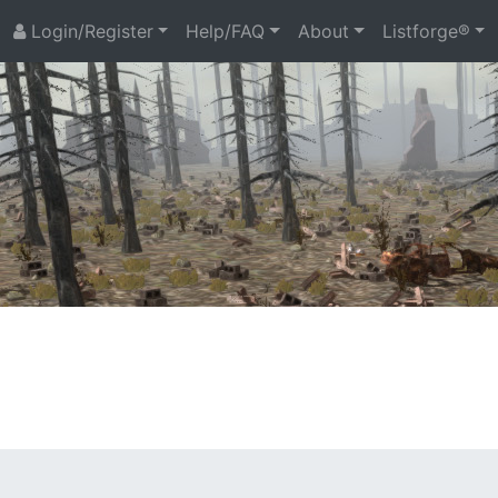
Login/Register
Help/FAQ
About
Listforge®