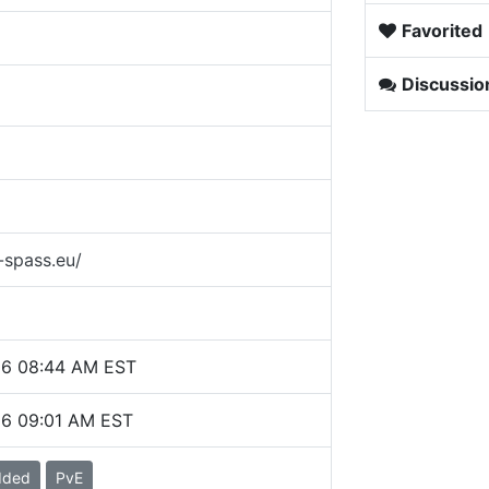
Favorited
Discussio
-spass.eu/
26 08:44 AM EST
26 09:01 AM EST
dded
PvE