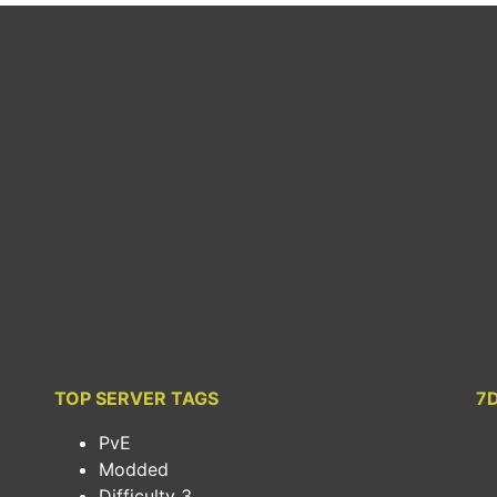
TOP SERVER TAGS
7
PvE
Modded
Difficulty 3