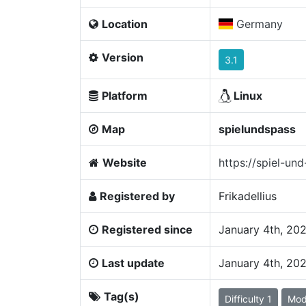
Location
Germany
Version
3.1
Platform
Linux
Map
spielundspass
Website
https://spiel-und
Registered by
Frikadellius
Registered since
January 4th, 20
Last update
January 4th, 20
Tag(s)
Difficulty 1
Mo