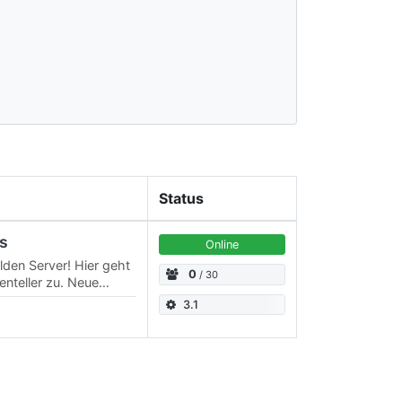
Status
os
Online
den Server! Hier geht
0
/ 30
nteller zu. Neue
errückte Dinge werden
3.1