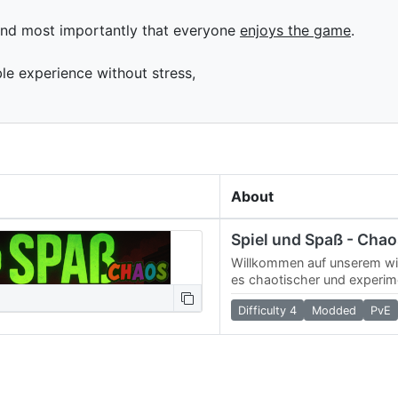
and most importantly that everyone
enjoys the game
.
ble experience without stress,
About
Spiel und Spaß - Cha
Willkommen auf unserem wil
es chaotischer und experime
Ideen, neue Features und v
Difficulty 4
Modded
PvE
hier…