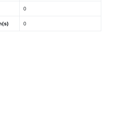
0
n(s)
0