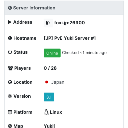
Server Information
Address
foxi.jp:26900
Hostname
[JP] PvE Yuki Server #1
Status
Checked <1 minute ago
Online
Players
0 / 28
Location
Japan
Version
3.1
Platform
Linux
Map
Yuki1