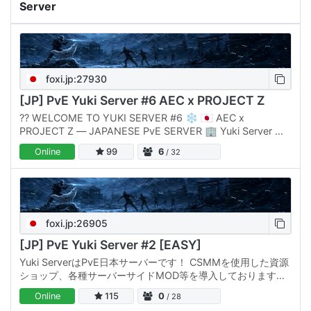
Server
foxi.jp:27930
[JP] PvE Yuki Server #6 AEC x PROJECT Z
??️ WELCOME TO YUKI SERVER #6 ❄️ 🇯🇵 AEC x
PROJECT Z — JAPANESE PvE SERVER 🏢 Yuki Server ！
Yuki Server 、「AEC x Project Z」を導入した日本国内運営
Online
99
6
/ 32
のPvEサーバーです。 AEC x Project…
foxi.jp:26905
[JP] PvE Yuki Server #2 [EASY]
Yuki ServerはPvE日本サーバーです！ CSMMを使用した資源
ショップ、各種サーバーサイドMOD等を導入しております。
毎日1時、4時、12時、18時に再起動が行われます。 Website:
Online
115
0
/ 28
/ ルール: Discord: