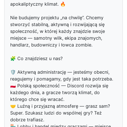
apokaliptyczny klimat. 🔥
Nie budujemy projektu „na chwilę”. Chcemy
stworzyć stabilną, aktywną i rozwijającą się
społeczność, w której każdy znajdzie swoje
miejsce — samotny wilk, ekipa znajomych,
handlarz, budowniczy i łowca zombie.
🧩 Co znajdziesz u nas?
🛡️ Aktywną administrację — jesteśmy obecni,
reagujemy i pomagamy, gdy jest taka potrzeba.
🇵🇱 Polską społeczność — Discord rozwija się
każdego dnia, a gracze tworzą klimat, do
którego chce się wracać.
🤝 Luźną i przyjazną atmosferę — grasz sam?
Super. Szukasz ludzi do wspólnej gry? Też
dobrze trafiasz.
🏪 Lobby i handel między graczami — miejsce,