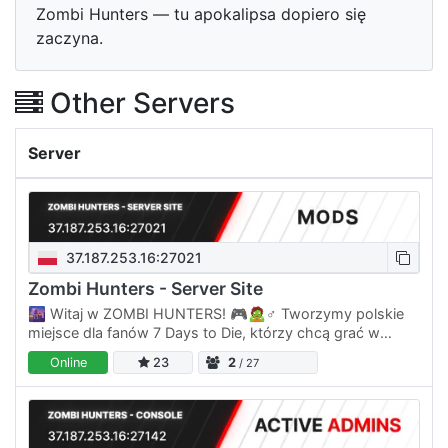
Zombi Hunters — tu apokalipsa dopiero się
zaczyna.
Other Servers
Server
37.187.253.16:27021
Zombi Hunters - Server Site
🌆 Witaj w ZOMBI HUNTERS! 🎮🧟♂️ Tworzymy polskie
miejsce dla fanów 7 Days to Die, którzy chcą grać w
klimacie prawdziwego survivalu, bez martwej
Online
23
2
/ 27
społeczności i bez serwera…