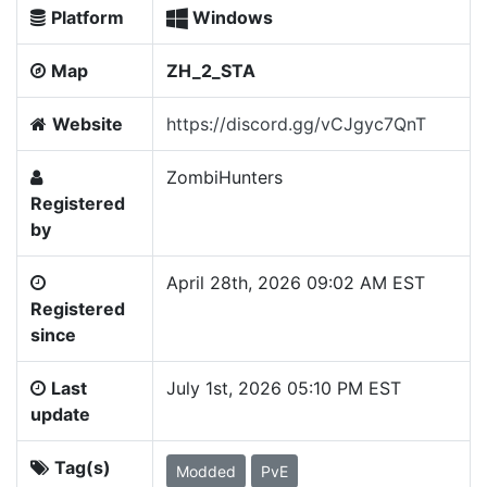
Platform
Windows
Map
ZH_2_STA
Website
https://discord.gg/vCJgyc7QnT
ZombiHunters
Registered
by
April 28th, 2026 09:02 AM EST
Registered
since
Last
July 1st, 2026 05:10 PM EST
update
Tag(s)
Modded
PvE