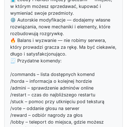
w którym możesz sprzedawać, kupować i
wymieniać swoje przedmioty.
⚙️ Autorskie modyfikacje — dodajemy własne
rozwiązania, nowe mechaniki i elementy, które
rozbudowują rozgrywkę.
🔥 Balans i wyzwanie — nie robimy serwera,
który prowadzi gracza za rękę. Ma być ciekawie,
długo i satysfakcjonująco.
🧾 Przydatne komendy:
/commands – lista dostępnych komend
/horda – informacja o kolejnej hordzie
/admini – sprawdzenie adminów online
/restart – czas do najbliższego restartu
/stuck – pomoc przy utknięciu pod teksturą
/vote – oddanie głosu na serwer
/reward – odbiór nagrody za głos
/lobby – teleport do miejsca, gdzie możesz