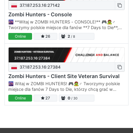
37.187.253.16:27142
Zombi Hunters - Console
🌆 **Witaj w ZOMBI HUNTERS - CONSOLE!** 🎮🧟♂️
Tworzymy polskie miejsce dla fanów **7 Days to Die**,
którzy chcą poczuć klimat apokalipsy w czystej,
Online
26
2
/ 8
klasycznej formie — bez…
37.187.253.16:27384
Zombi Hunters - Client Site Veteran Survival
🌆 Witaj w ZOMBI HUNTERS! 🎮🧟♂️ Tworzymy polskie
miejsce dla fanów 7 Days to Die, którzy chcą grać w
klimacie prawdziwego survivalu, bez martwej
Online
27
0
/ 30
społeczności i bez serwera…